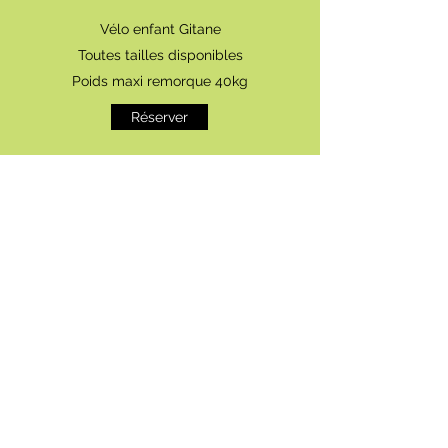
Vélo enfant Gitane
Toutes tailles disponibles
Poids maxi remorque
40kg
Réserver
Demi-journée Enfant
1/2 journée Remorque
12€
Vélo enfant Gitane
Toutes tailles
disponibles
Poids maxi remorque 40kg
Réserver